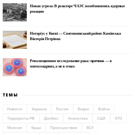
Новая угроза: В реакторе ЧАЭС возобновились ядерные
реакции
Нотаріус у Києві — Святошинський район: Камінська
Вікторія Петрівна
Революционное исследование рака: причина — в
митохондриях, а не в генах
ТЕМЫ
Новости
Украина
Россия
Видео
Война
Террористы РФ
Донбасс
Аналитика
США
АТО
Мнение
Крым
Происшествия
ВСУ