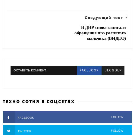
o
e
r
o
r
a
k
m
Следующий пост
В ДНР снова записали
обращение про распятого
мальчика (ВИДЕО)
ОСТАВИТЬ КОММЕНТ.
FACEBOOK
BLOGGER
ТЕХНО СОТНЯ В СОЦСЕТЯХ
FOLLOW
FACEBOOK
FOLLOW
TWITTER