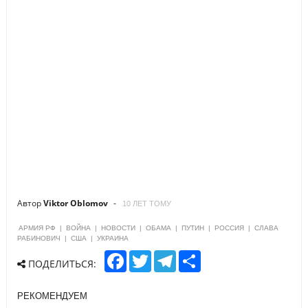
Автор
Viktor Oblomov
10 ЛЕТ ТОМУ
АРМИЯ РФ
|
ВОЙНА
|
НОВОСТИ
|
ОБАМА
|
ПУТИН
|
РОССИЯ
|
СЛАВА
РАБИНОВИЧ
|
США
|
УКРАИНА
F
T
T
S
ПОДЕЛИТЬСЯ:
a
w
e
h
c
i
l
a
e
t
e
r
РЕКОМЕНДУЕМ
b
t
g
e