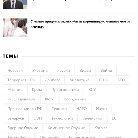
Ученые придумали, как убить коронавирус меньше чем за
секунду
ТЕМЫ
Новости
Украина
Россия
Видео
Война
Террористы РФ
Донбасс
Аналитика
США
АТО
Мнение
Крым
Происшествия
ВСУ
Расследование
Фото
Вооружение
Пропагандисты РФ
Техника
НАТО
Наука
Беларусь
ООН
Технологии
Зеленский
ЕС
Ядерное Оружие
Химическое Оружие
Космос
Автомобили
Медицина
Бронетехника
Здоровье