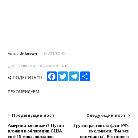
Автор
Unknown
10 ЛЕТ ТОМУ
ДНР
|
НОВОСТИ
|
ТЕРРОРИСТЫ РФ
F
T
T
S
ПОДЕЛИТЬСЯ:
a
w
e
h
c
i
l
a
e
t
e
r
РЕКОМЕНДУЕМ
b
t
g
e
o
e
r
o
r
a
k
m
Предыдущий пост
Следующий пост
Америка загнивает? Путин
Грузин растоптал флаг РФ,
вложил в облигации США
со словами: 'Вы все
ещё 19 млрд. долларов
оккупанты'. Россияне в