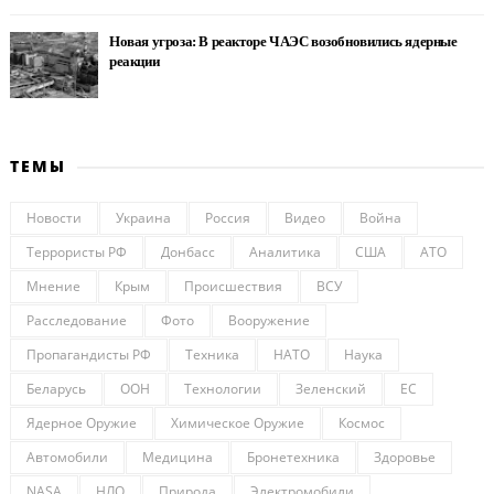
Новая угроза: В реакторе ЧАЭС возобновились ядерные
реакции
ТЕМЫ
Новости
Украина
Россия
Видео
Война
Террористы РФ
Донбасс
Аналитика
США
АТО
Мнение
Крым
Происшествия
ВСУ
Расследование
Фото
Вооружение
Пропагандисты РФ
Техника
НАТО
Наука
Беларусь
ООН
Технологии
Зеленский
ЕС
Ядерное Оружие
Химическое Оружие
Космос
Автомобили
Медицина
Бронетехника
Здоровье
NASA
НЛО
Природа
Электромобили