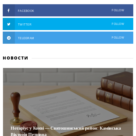
FOLLOW
FACEBOOK
FOLLOW
TWITTER
FOLLOW
TELEGRAM
НОВОСТИ
Нотаріус у Києві — Святошинський район: Камінська
Вікторія Петрівна