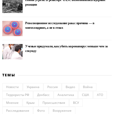
реакции
Революционное исследование рака: причина — в
митохондриях, а не в генах
Ученые придумали, как убить коронавирус меньше чем за
секунду
ТЕМЫ
Новости
Украина
Россия
Видео
Война
Террористы РФ
Донбасс
Аналитика
США
АТО
Мнение
Крым
Происшествия
ВСУ
Расследование
Фото
Вооружение