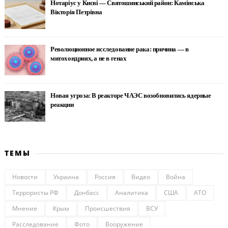
Нотаріус у Києві — Святошинський район: Камінська
Вікторія Петрівна
Революционное исследование рака: причина — в
митохондриях, а не в генах
Новая угроза: В реакторе ЧАЭС возобновились ядерные
реакции
ТЕМЫ
Новости
Украина
Россия
Видео
Война
Террористы РФ
Донбасс
Аналитика
США
АТО
Мнение
Крым
Происшествия
ВСУ
Расследование
Фото
Вооружение