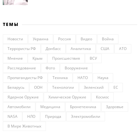
ТЕМЫ
Новости
Украина
Россия
Видео
Война
Террористы РФ
Донбасс
Аналитика
США
АТО
Мнение
Крым
Происшествия
ВСУ
Расследование
Фото
Вооружение
Пропагандисты РФ
Техника
НАТО
Наука
Беларусь
ООН
Технологии
Зеленский
ЕС
Ядерное Оружие
Химическое Оружие
Космос
Автомобили
Медицина
Бронетехника
Здоровье
NASA
НЛО
Природа
Электромобили
В Мире Животных