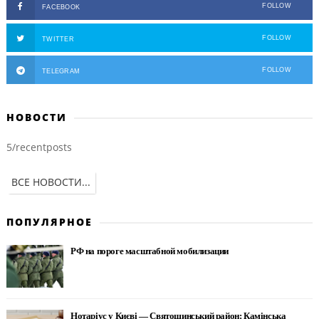
FOLLOW
FACEBOOK
FOLLOW
TWITTER
FOLLOW
TELEGRAM
НОВОСТИ
5/recentposts
ВСЕ НОВОСТИ...
ПОПУЛЯРНОЕ
РФ на пороге масштабной мобилизации
Нотаріус у Києві — Святошинський район: Камінська