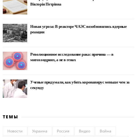
Вікторія Петрівна
Новая угроза: В реакторе ЧАЭС возобновились ядерные
реакции
Революционное исследование рака: причина — в
митохондриях, а не в генах
Ученые придумали, как убить коронавирус меньше чем за
секунду
ТЕМЫ
Новости
Украина
Россия
Видео
Война