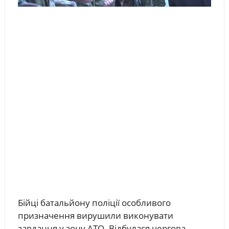
Бійці батальйону поліції особливого
призначення вирушили виконувати
завдання у зону АТО. Відбулася чергова