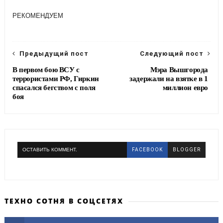
c
i
l
a
e
t
e
r
РЕКОМЕНДУЕМ
b
t
g
e
o
e
r
o
r
a
k
m
Предыдущий пост
Следующий пост
В первом бою ВСУ с
Мэра Вышгорода
террористами РФ, Гиркин
задержали на взятке в 1
спасался бегством с поля
миллион евро
боя
ОСТАВИТЬ КОММЕНТ.
FACEBOOK
BLOGGER
ТЕХНО СОТНЯ В СОЦСЕТЯХ