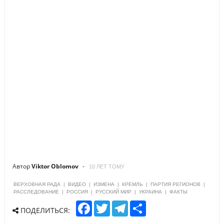
Автор
Viktor Oblomov
10 ЛЕТ ТОМУ
ВЕРХОВНАЯ РАДА
|
ВИДЕО
|
ИЗМЕНА
|
КРЕМЛЬ
|
ПАРТИЯ РЕГИОНОВ
|
РАССЛЕДОВАНИЕ
|
РОССИЯ
|
РУССКИЙ МИР
|
УКРАИНА
|
ФАКТЫ
F
T
T
S
ПОДЕЛИТЬСЯ:
a
w
e
h
c
i
l
a