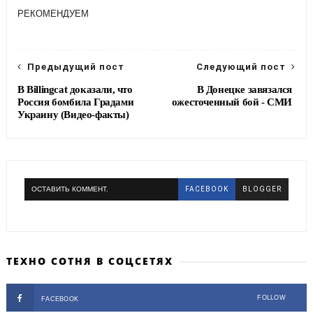
e
t
e
r
РЕКОМЕНДУЕМ
b
t
g
e
o
e
r
o
r
a
k
m
Предыдущий пост
Следующий пост
В Billingcat доказали, что
В Донецке завязался
Россия бомбила Градами
ожесточенный бой - СМИ
Украину (Видео-факты)
ОСТАВИТЬ КОММЕНТ.
FACEBOOK
BLOGGER
ТЕХНО СОТНЯ В СОЦСЕТЯХ
FOLLOW
FACEBOOK