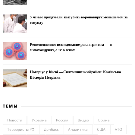
Ученые придумали, как убить коронавирус меньше чем за
секунду
Революционное исследование рака: причина — в
митохондриях, а не в генах
Нотаріус у Києві — Святошинський район: Камінська
Вікторія Петрівна
ТЕМЫ
Новости
Украина
Россия
Видео
Война
Террористы РФ
Донбасс
Аналитика
США
АТО