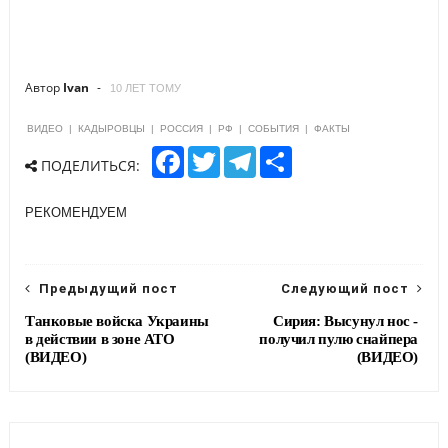
Автор
Ivan
10 ЛЕТ ТОМУ
ВИДЕО
|
КАДЫРОВЦЫ
|
РОССИЯ
|
РФ
|
СОБЫТИЯ
|
ФАКТЫ
F
T
T
S
ПОДЕЛИТЬСЯ:
a
w
e
h
c
i
l
a
e
t
e
r
РЕКОМЕНДУЕМ
b
t
g
e
o
e
r
o
r
a
k
m
Предыдущий пост
Следующий пост
Танковые войска Украины
Сирия: Высунул нос -
в действии в зоне АТО
получил пулю снайпера
(ВИДЕО)
(ВИДЕО)