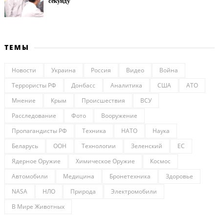
секунду
ТЕМЫ
Новости
Украина
Россия
Видео
Война
Террористы РФ
Донбасс
Аналитика
США
АТО
Мнение
Крым
Происшествия
ВСУ
Расследование
Фото
Вооружение
Пропагандисты РФ
Техника
НАТО
Наука
Беларусь
ООН
Технологии
Зеленский
ЕС
Ядерное Оружие
Химическое Оружие
Космос
Автомобили
Медицина
Бронетехника
Здоровье
NASA
НЛО
Природа
Электромобили
В Мире Животных