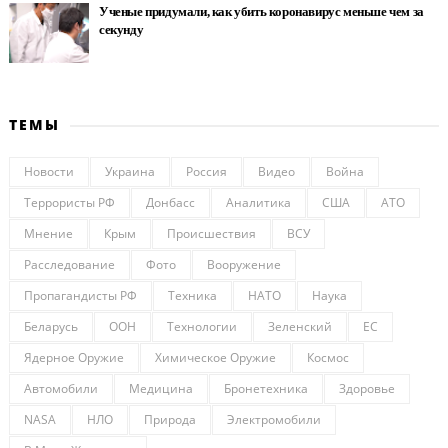
Ученые придумали, как убить коронавирус меньше чем за
секунду
ТЕМЫ
Новости
Украина
Россия
Видео
Война
Террористы РФ
Донбасс
Аналитика
США
АТО
Мнение
Крым
Происшествия
ВСУ
Расследование
Фото
Вооружение
Пропагандисты РФ
Техника
НАТО
Наука
Беларусь
ООН
Технологии
Зеленский
ЕС
Ядерное Оружие
Химическое Оружие
Космос
Автомобили
Медицина
Бронетехника
Здоровье
NASA
НЛО
Природа
Электромобили