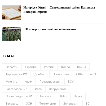
Нотаріус у Києві — Святошинський район: Камінська
Вікторія Петрівна
РФ на пороге масштабной мобилизации
ТЕМЫ
Новости
Украина
Россия
Видео
Война
Террористы РФ
Донбасс
Аналитика
США
АТО
Мнение
Крым
Происшествия
ВСУ
Расследование
Фото
Вооружение
Пропагандисты РФ
Техника
НАТО
Наука
Беларусь
ООН
Технологии
Зеленский
ЕС