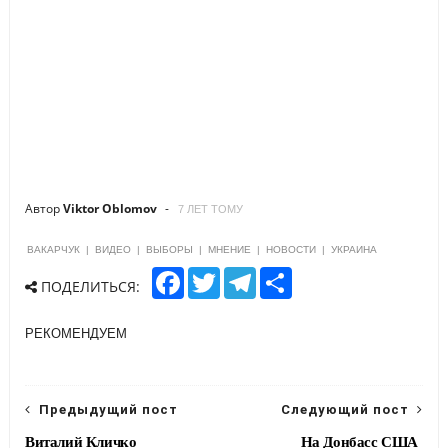
Автор
Viktor Oblomov
7 ЛЕТ ТОМУ
ВАКАРЧУК
|
ВИДЕО
|
ВЫБОРЫ
|
МНЕНИЕ
|
НОВОСТИ
|
УКРАИНА
F
T
T
S
ПОДЕЛИТЬСЯ:
a
w
e
h
c
i
l
a
e
t
e
r
РЕКОМЕНДУЕМ
b
t
g
e
o
e
r
o
r
a
k
m
Предыдущий пост
Следующий пост
Виталий Кличко
На Донбасс США