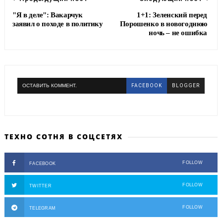
"Я в деле": Вакарчук
1+1: Зеленский перед
заявил о походе в политику
Порошенко в новогоднюю
ночь – не ошибка
ОСТАВИТЬ КОММЕНТ.
FACEBOOK
BLOGGER
ТЕХНО СОТНЯ В СОЦСЕТЯХ
FOLLOW
FACEBOOK
FOLLOW
TWITTER
FOLLOW
TELEGRAM