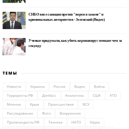
СНБО ввел санкции против "воров в законе" и
криминальных авторитетов - Зеленский (Видео)
Ученые придумали, как убить коронавирус меньше чем за
секунду
ТЕМЫ
Новости
Украина
Россия
Видео
Война
Террористы РФ
Донбасс
Аналитика
США
АТО
Мнение
Крым
Происшествия
ВСУ
Расследование
Фото
Вооружение
Пропагандисты РФ
Техника
НАТО
Наука