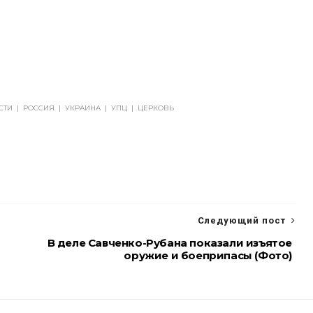
СТИ
|
РОССИЯ
|
УКРАИНА
|
УПЦ
|
ЦЕРКОВЬ
Следующий пост
В деле Савченко-Рубана показали изъятое
оружие и боеприпасы (Фото)