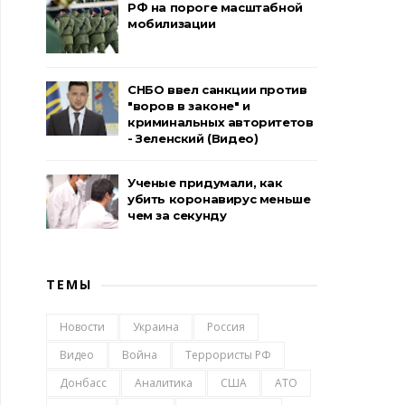
РФ на пороге масштабной
мобилизации
СНБО ввел санкции против
"воров в законе" и
криминальных авторитетов
- Зеленский (Видео)
Ученые придумали, как
убить коронавирус меньше
чем за секунду
ТЕМЫ
Новости
Украина
Россия
Видео
Война
Террористы РФ
Донбасс
Аналитика
США
АТО