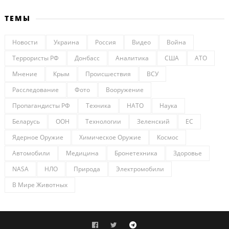
ТЕМЫ
Новости
Украина
Россия
Видео
Война
Террористы РФ
Донбасс
Аналитика
США
АТО
Мнение
Крым
Происшествия
ВСУ
Расследование
Фото
Вооружение
Пропагандисты РФ
Техника
НАТО
Наука
Беларусь
ООН
Технологии
Зеленский
ЕС
Ядерное Оружие
Химическое Оружие
Космос
Автомобили
Медицина
Бронетехника
Здоровье
NASA
НЛО
Природа
Электромобили
В Мире Животных