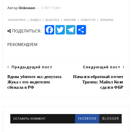
Автор
Unknown
8 ЛЕТ ТОМУ
АНАЛИТИКА
|
ВИДЕО
|
ВЫБОРЫ
|
МНЕНИЕ
|
НОВОСТИ
|
УКРАИНА
F
T
T
S
ПОДЕЛИТЬСЯ:
a
w
e
h
c
i
l
a
e
t
e
r
РЕКОМЕНДУЕМ
b
t
g
e
o
e
r
o
r
a
k
m
Предыдущий пост
Следующий пост
Вдова убитого экс-депутата
Начался обратный отсчет
Жука с его водителем
Трампа: Майкл Коэн
сбежала в РФ
сдался ФБР
ОСТАВИТЬ КОММЕНТ.
FACEBOOK
BLOGGER