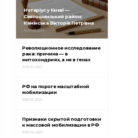
Нотаріус у Києві —
Святошинський район:
Камінська Вікторія Петрівна
НОЯ 09, 2025
Революционное исследование
рака: причина — в
митохондриях, а не в генах
АПР 04, 2025
РФ на пороге масштабной
мобилизации
ФЕВ 05, 2025
Признаки скрытой подготовки
к массовой мобилизации в РФ
ФЕВ 04, 2025