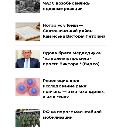
ЧАЭС возобновились
ядерные реакции
Нотаріус у Києві —
Святошинський район:
Камінська Вікторія Петрівна
Вдова брата Медведчука:
"на коленях просила -
прости Виктора!" (Видео)
Революционное
исследование рака:
причина — в митохондриях,
а не в генах
РФ на пороге масштабной
мобилизации