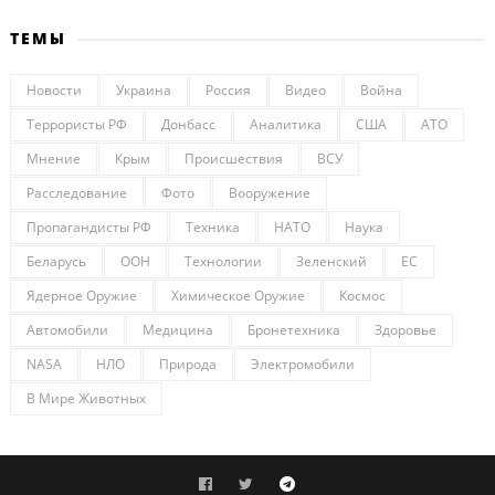
ТЕМЫ
Новости
Украина
Россия
Видео
Война
Террористы РФ
Донбасс
Аналитика
США
АТО
Мнение
Крым
Происшествия
ВСУ
Расследование
Фото
Вооружение
Пропагандисты РФ
Техника
НАТО
Наука
Беларусь
ООН
Технологии
Зеленский
ЕС
Ядерное Оружие
Химическое Оружие
Космос
Автомобили
Медицина
Бронетехника
Здоровье
NASA
НЛО
Природа
Электромобили
В Мире Животных