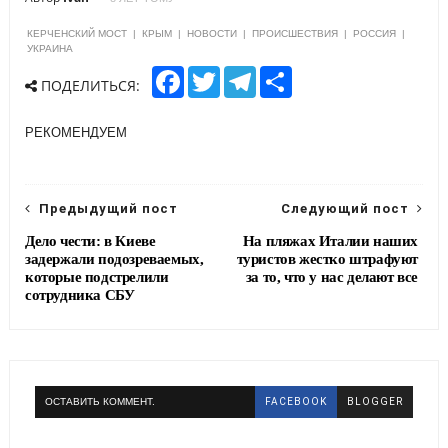
КЕРЧЕНСКИЙ МОСТ
|
КРЫМ
|
НОВОСТИ
|
ПРОИСШЕСТВИЯ
|
РОССИЯ
|
УКРАИНА
F
T
T
S
ПОДЕЛИТЬСЯ:
a
w
e
h
c
i
l
a
e
t
e
r
РЕКОМЕНДУЕМ
b
t
g
e
o
e
r
o
r
a
k
m
Предыдущий пост
Следующий пост
Дело чести: в Киеве
На пляжах Италии наших
задержали подозреваемых,
туристов жестко штрафуют
которые подстрелили
за то, что у нас делают все
сотрудника СБУ
ОСТАВИТЬ КОММЕНТ.
FACEBOOK
BLOGGER