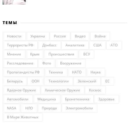
ТЕМЫ
Новости
Украина
Россия
Видео
Война
Террористы РФ
Донбасс
Аналитика
США
АТО
Мнение
Крым
Происшествия
ВСУ
Расследование
Фото
Вооружение
Пропагандисты РФ
Техника
НАТО
Наука
Беларусь
ООН
Технологии
Зеленский
ЕС
Ядерное Оружие
Химическое Оружие
Космос
Автомобили
Медицина
Бронетехника
Здоровье
NASA
НЛО
Природа
Электромобили
В Мире Животных