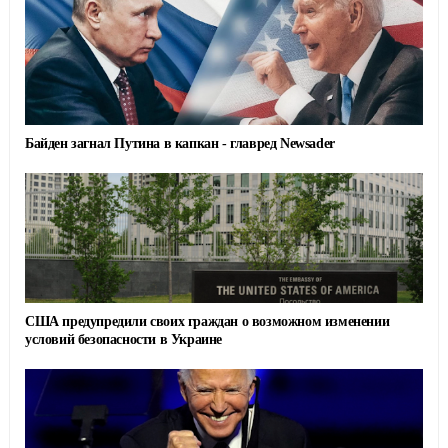
o
r
a
k
m
Байден загнал Путина в капкан - главред Newsader
США предупредили своих граждан о возможном изменении
условий безопасности в Украине