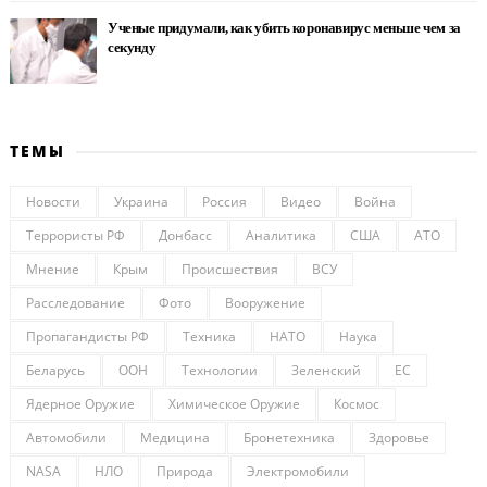
Ученые придумали, как убить коронавирус меньше чем за
секунду
ТЕМЫ
Новости
Украина
Россия
Видео
Война
Террористы РФ
Донбасс
Аналитика
США
АТО
Мнение
Крым
Происшествия
ВСУ
Расследование
Фото
Вооружение
Пропагандисты РФ
Техника
НАТО
Наука
Беларусь
ООН
Технологии
Зеленский
ЕС
Ядерное Оружие
Химическое Оружие
Космос
Автомобили
Медицина
Бронетехника
Здоровье
NASA
НЛО
Природа
Электромобили