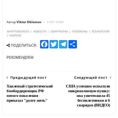
Автор
Viktor Oblomov
8 ЛЕТ ТОМУ
КРИПТОВАЛЮТА
|
НОВОСТИ
|
СМАРТФОНЫ
|
ТЕЛЕФОНЫ
|
ТЕХНОЛОГИИ
|
ANDROID
F
T
T
S
ПОДЕЛИТЬСЯ:
a
w
e
h
c
i
l
a
e
t
e
r
РЕКОМЕНДУЕМ
b
t
g
e
o
e
r
o
r
a
k
m
Предыдущий пост
Следующий пост
Хваленый стратегический
США успешно испытали
бомбардировщик РФ
микроволновую пушку:
пятого поколения
она уничтожила 45
приказал "долго жить"
беспилотников и 6
снарядов (ВИДЕО)