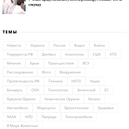
секунду
ТЕМЫ
Новости
Украина
Россия
Видео
Война
Террористы РФ
Донбасс
Аналитика
США
АТО
Мнение
Крым
Происшествия
ВСУ
Расследование
Фото
Вооружение
Пропагандисты РФ
Техника
НАТО
Наука
Беларусь
ООН
Технологии
Зеленский
ЕС
Ядерное Оружие
Химическое Оружие
Космос
Автомобили
Медицина
Бронетехника
Здоровье
NASA
НЛО
Природа
Электромобили
В Мире Животных