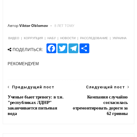
Автор
Viktor Oblomov
8 ЛЕТ ТОМУ
ВИДЕО
|
КОРРУПЦИЯ
|
НАБУ
|
НОВОСТИ
|
РАССЛЕДОВАНИЕ
|
УКРАИНА
F
T
T
S
ПОДЕЛИТЬСЯ:
a
w
e
h
c
i
l
a
e
t
e
r
РЕКОМЕНДУЕМ
b
t
g
e
o
e
r
o
r
a
k
m
Предыдущий пост
Следующий пост
Ученые бьют тревогу: в т.н.
Компания случайно
"республиках ЛДНР"
согласилась
заканчивается питьевая
отремонтировать дороги за
вода
62 гривны