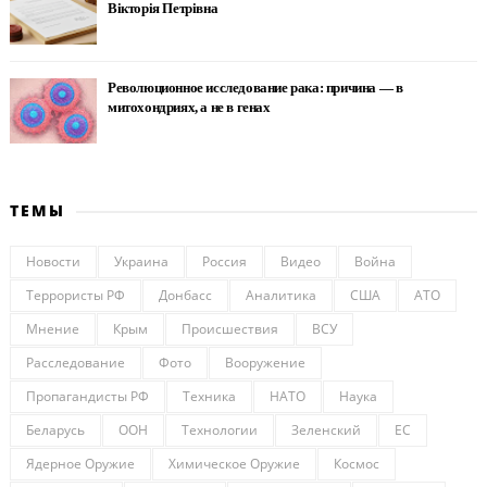
Вікторія Петрівна
Революционное исследование рака: причина — в
митохондриях, а не в генах
ТЕМЫ
Новости
Украина
Россия
Видео
Война
Террористы РФ
Донбасс
Аналитика
США
АТО
Мнение
Крым
Происшествия
ВСУ
Расследование
Фото
Вооружение
Пропагандисты РФ
Техника
НАТО
Наука
Беларусь
ООН
Технологии
Зеленский
ЕС
Ядерное Оружие
Химическое Оружие
Космос