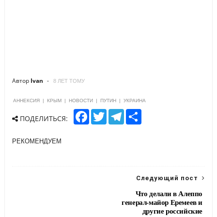
Автор
Ivan
8 ЛЕТ ТОМУ
АННЕКСИЯ
|
КРЫМ
|
НОВОСТИ
|
ПУТИН
|
УКРАИНА
F
T
T
S
ПОДЕЛИТЬСЯ:
a
w
e
h
c
i
l
a
e
t
e
r
РЕКОМЕНДУЕМ
b
t
g
e
o
e
r
o
r
a
k
m
Следующий пост
Что делали в Алеппо
генерал-майор Еремеев и
другие российские