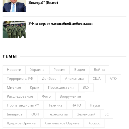
Виктора!" (Видео)
РФ на пороге масштабной мобилизации
ТЕМЫ
Новости
Украина
Россия
Видео
Война
Террористы РФ
Донбасс
Аналитика
США
АТО
Мнение
Крым
Происшествия
ВСУ
Расследование
Фото
Вооружение
Пропагандисты РФ
Техника
НАТО
Наука
Беларусь
ООН
Технологии
Зеленский
ЕС
Ядерное Оружие
Химическое Оружие
Космос