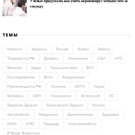
Ученые придумали, как убить коронавирус меньше чем за
секунду
ТЕМЫ
Новости
Украина
Россия
Видео
Война
Террористы РФ
Донбасс
Аналитика
США
АТО
Мнение
Крым
Происшествия
ВСУ
Расследование
Фото
Вооружение
Пропагандисты РФ
Техника
НАТО
Наука
Беларусь
ООН
Технологии
Зеленский
ЕС
Ядерное Оружие
Химическое Оружие
Космос
Автомобили
Медицина
Бронетехника
Здоровье
NASA
НЛО
Природа
Электромобили
В Мире Животных