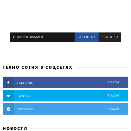
o
r
a
k
m
ОСТАВИТЬ КОММЕНТ.
FACEBOOK
BLOGGER
ТЕХНО СОТНЯ В СОЦСЕТЯХ
FOLLOW
FACEBOOK
FOLLOW
TWITTER
FOLLOW
TELEGRAM
НОВОСТИ