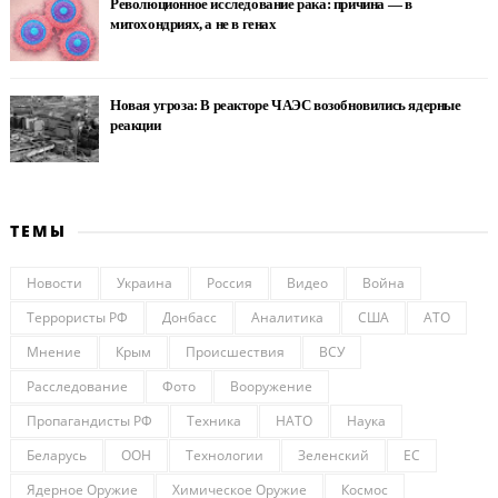
Революционное исследование рака: причина — в
митохондриях, а не в генах
Новая угроза: В реакторе ЧАЭС возобновились ядерные
реакции
ТЕМЫ
Новости
Украина
Россия
Видео
Война
Террористы РФ
Донбасс
Аналитика
США
АТО
Мнение
Крым
Происшествия
ВСУ
Расследование
Фото
Вооружение
Пропагандисты РФ
Техника
НАТО
Наука
Беларусь
ООН
Технологии
Зеленский
ЕС
Ядерное Оружие
Химическое Оружие
Космос