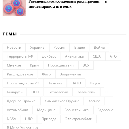
Революционное исследование рака: причина — в
митохондриях, а не в генах
ТЕМЫ
Новости
Украина
Россия
Видео
Война
Террористы РФ
Донбасс
Аналитика
США
АТО
Мнение
Крым
Происшествия
ВСУ
Расследование
Фото
Вооружение
Пропагандисты РФ
Техника
НАТО
Наука
Беларусь
ООН
Технологии
Зеленский
ЕС
Ядерное Оружие
Химическое Оружие
Космос
Автомобили
Медицина
Бронетехника
Здоровье
NASA
НЛО
Природа
Электромобили
В Мире Животных