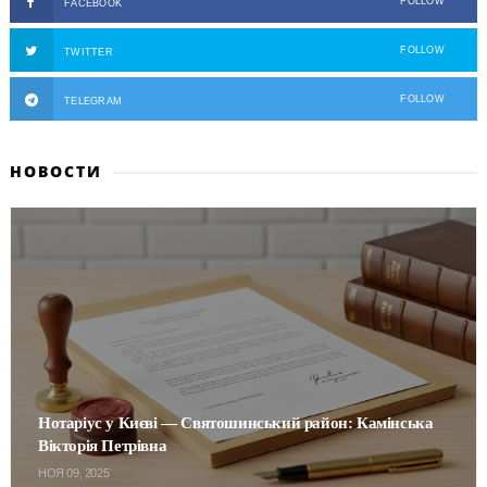
FOLLOW
FACEBOOK
FOLLOW
TWITTER
FOLLOW
TELEGRAM
НОВОСТИ
Нотаріус у Києві — Святошинський район: Камінська
Вікторія Петрівна
НОЯ 09, 2025