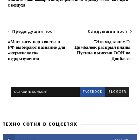
с воздуха
Предыдущий пост
Следующий пост
«Мост коту под хвост»: в
"Это ход конем!":
РФ выбирают название для
Цимбалюк раскрыл планы
«керченского»
Путина в миссии ООН на
недоразумения
Донбассе
ОСТАВИТЬ КОММЕНТ.
FACEBOOK
BLOGGER
ТЕХНО СОТНЯ В СОЦСЕТЯХ