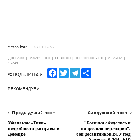
Автор
Ivan
9 ЛЕТ ТОМУ
ДОНБАСС
|
ЗАХАРЧЕНКО
|
НОВОСТИ
|
ТЕРРОРИСТЫ РФ
|
УКРАИНА
|
ЧЕХИЯ
F
T
T
S
ПОДЕЛИТЬСЯ:
a
w
e
h
c
i
l
a
e
t
e
r
РЕКОМЕНДУЕМ
b
t
g
e
o
e
r
o
r
a
k
m
Предыдущий пост
Следующий пост
Убили как «Гиви»:
"Боевики обиделись и
подробности расправы в
попросили перемирия":
Донецке
бой десантников ВСУ под
Авдеевкой (ВИДЕО)