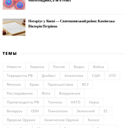
митохондриях, а не в генах
Нотаріус у Києві — Святошинський район: Камінська
Вікторія Петрівна
ТЕМЫ
Новости
Украина
Россия
Видео
Война
Террористы РФ
Донбасс
Аналитика
США
АТО
Мнение
Крым
Происшествия
ВСУ
Расследование
Фото
Вооружение
Пропагандисты РФ
Техника
НАТО
Наука
Беларусь
ООН
Технологии
Зеленский
ЕС
Ядерное Оружие
Химическое Оружие
Космос