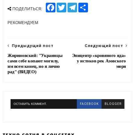
F
T
T
S
ПОДЕЛИТЬСЯ:
a
w
e
h
c
i
l
a
e
t
e
r
РЕКОМЕНДУЕМ
b
t
g
e
o
e
r
o
r
a
k
m
Предыдущий пост
Следующий пост
Жириновский: "Украинцы
Эпицентр «кровяного яда»
сами себе копают могилу,
у истоков рек Азовского
им всем конец, но я лично
моря
рад" (ВИДЕО)
ОСТАВИТЬ КОММЕНТ.
FACEBOOK
BLOGGER
ТЕХНО СОТНЯ В СОЦСЕТЯХ