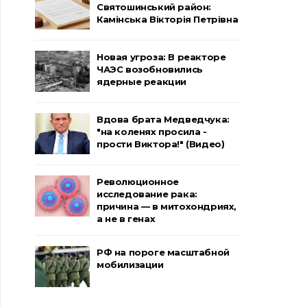
Святошинський район:
Камінська Вікторія Петрівна
Новая угроза: В реакторе
ЧАЭС возобновились
ядерные реакции
Вдова брата Медведчука:
"на коленях просила -
прости Виктора!" (Видео)
Революционное
исследование рака:
причина — в митохондриях,
а не в генах
РФ на пороге масштабной
мобилизации