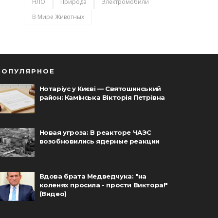
НЛО
Природа
Электромобили
В Мире Животных
ПОПУЛЯРНОЕ
Нотаріус у Києві — Святошинський
район: Камінська Вікторія Петрівна
Новая угроза: В реакторе ЧАЭС
возобновились ядерные реакции
Вдова брата Медведчука: "на
коленях просила - прости Виктора!"
(Видео)