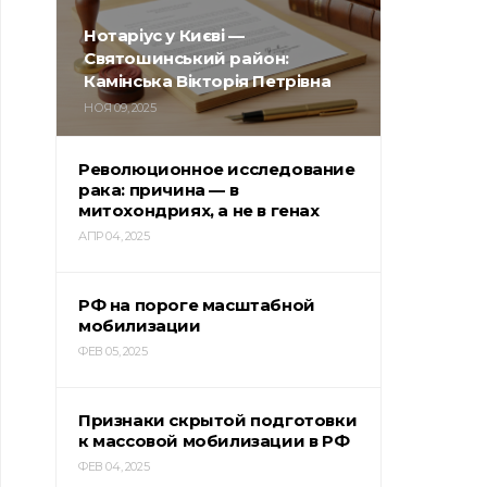
Нотаріус у Києві —
Святошинський район:
Камінська Вікторія Петрівна
НОЯ 09, 2025
Революционное исследование
рака: причина — в
митохондриях, а не в генах
АПР 04, 2025
РФ на пороге масштабной
мобилизации
ФЕВ 05, 2025
Признаки скрытой подготовки
к массовой мобилизации в РФ
ФЕВ 04, 2025