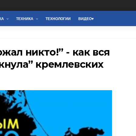
КА
ТЕХНИКА
ТЕХНОЛОГИИ
ВИДЕО
жал никто!” - как вся
кнула” кремлевских