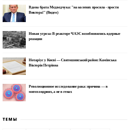
Вдова брата Медведчука: "на коленях просила - прости
Виктора!" (Видео)
Новая угроза: В реакторе ЧАЭС возобновились ядерные
реакции
Нотаріус у Києві — Святошинський район: Камінська
Вікторія Петрівна
Революционное исследование рака: причина — в
митохондриях, а не в генах
ТЕМЫ