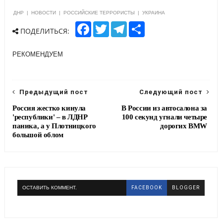
ДНР
|
НОВОСТИ
|
РОССИЙСКИЕ ТЕРРОРИСТЫ
|
УКРАИНА
F
T
T
S
ПОДЕЛИТЬСЯ:
a
w
e
h
c
i
l
a
e
t
e
r
РЕКОМЕНДУЕМ
b
t
g
e
o
e
r
o
r
a
k
m
Предыдущий пост
Следующий пост
Россия жестко кинула
В России из автосалона за
'республики' – в ЛДНР
100 секунд угнали четыре
паника, а у Плотницкого
дорогих BMW
большой облом
ОСТАВИТЬ КОММЕНТ.
FACEBOOK
BLOGGER