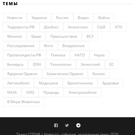
ТЕМЫ
Новости
Украина
Россия
Видео
Война
Террористы РФ
Донбасс
Аналитика
США
АТО
Мнение
Крым
Происшествия
ВСУ
Расследование
Фото
Вооружение
Пропагандисты РФ
Техника
НАТО
Наука
Беларусь
ООН
Технологии
Зеленский
ЕС
Ядерное Оружие
Химическое Оружие
Космос
Автомобили
Медицина
Бронетехника
Здоровье
NASA
НЛО
Природа
Электромобили
В Мире Животных
Техно СОТНЯ | Новости, события, актуальные темы 2020