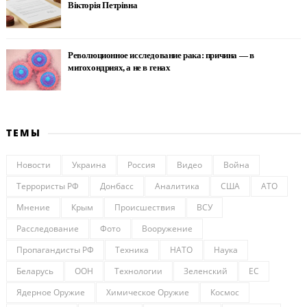
Вікторія Петрівна
Революционное исследование рака: причина — в
митохондриях, а не в генах
ТЕМЫ
Новости
Украина
Россия
Видео
Война
Террористы РФ
Донбасс
Аналитика
США
АТО
Мнение
Крым
Происшествия
ВСУ
Расследование
Фото
Вооружение
Пропагандисты РФ
Техника
НАТО
Наука
Беларусь
ООН
Технологии
Зеленский
ЕС
Ядерное Оружие
Химическое Оружие
Космос