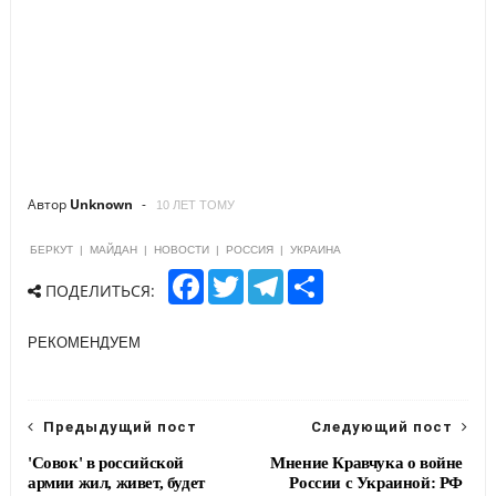
Автор
Unknown
10 ЛЕТ ТОМУ
БЕРКУТ
|
МАЙДАН
|
НОВОСТИ
|
РОССИЯ
|
УКРАИНА
F
T
T
S
ПОДЕЛИТЬСЯ:
a
w
e
h
c
i
l
a
e
t
e
r
РЕКОМЕНДУЕМ
b
t
g
e
o
e
r
o
r
a
k
m
Предыдущий пост
Следующий пост
'Совок' в российской
Мнение Кравчука о войне
армии жил, живет, будет
России с Украиной: РФ