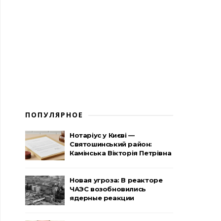
ПОПУЛЯРНОЕ
Нотаріус у Києві —
Святошинський район:
Камінська Вікторія Петрівна
Новая угроза: В реакторе
ЧАЭС возобновились
ядерные реакции