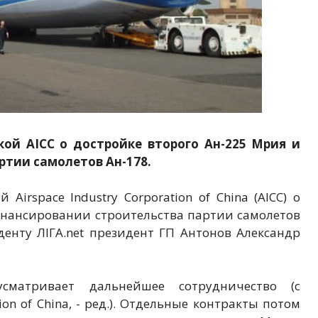
кой AICC о достройке второго Ан-225 Мрия и
тии самолетов Ан-178.
Airspace Industry Corporation of China (AICC) о
инансировании строительства партии самолетов
денту ЛІГА.net президент ГП Антонов Александр
усматривает дальнейшее сотрудничество (с
ion of China, - ред.). Отдельные контракты потом