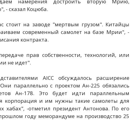
даем намерения достроить вторую Мрию,
, - сказал Коцюба.
ас стоит на заводе "мертвым грузом". Китайцы
аиваем современный самолет на базе Мрии", -
писания контракта.
передаче прав собственности, технологий, или
и не идет".
дставителями AICC обсуждалось расширение
 "Они параллельно с проектом Ан-225 обязались
летов Ан-178. Это будет идти параллельным
ая корпорация и им нужны такие самолеты для
х хабах", -отметил президент Антонова. По его
 прошлом году меморандуме на производство 25