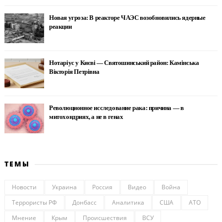
Новая угроза: В реакторе ЧАЭС возобновились ядерные
реакции
Нотаріус у Києві — Святошинський район: Камінська
Вікторія Петрівна
Революционное исследование рака: причина — в
митохондриях, а не в генах
ТЕМЫ
Новости
Украина
Россия
Видео
Война
Террористы РФ
Донбасс
Аналитика
США
АТО
Мнение
Крым
Происшествия
ВСУ