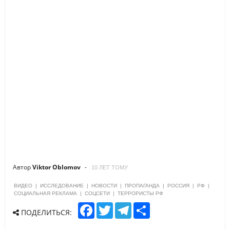
Автор
Viktor Oblomov
10 ЛЕТ ТОМУ
ВИДЕО
|
ИССЛЕДОВАНИЕ
|
НОВОСТИ
|
ПРОПАГАНДА
|
РОССИЯ
|
РФ
|
СОЦИАЛЬНАЯ РЕКЛАМА
|
СОЦСЕТИ
|
ТЕРРОРИСТЫ РФ
F
T
T
S
ПОДЕЛИТЬСЯ:
a
w
e
h
c
i
l
a