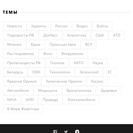
ТЕМЫ
Новости
Украина
Россия
Видео
Война
Террористы РФ
Донбасс
Аналитика
США
АТО
Мнение
Крым
Происшествия
ВСУ
Расследование
Фото
Вооружение
Пропагандисты РФ
Техника
НАТО
Наука
Беларусь
ООН
Технологии
Зеленский
ЕС
Ядерное Оружие
Химическое Оружие
Космос
Автомобили
Медицина
Бронетехника
Здоровье
NASA
НЛО
Природа
Электромобили
В Мире Животных