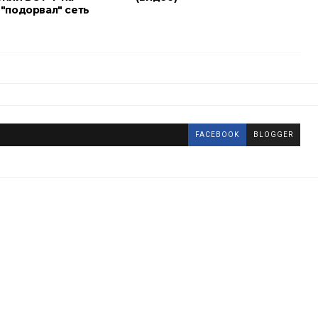
 "подорвал" сеть
FACEBOOK
BLOGGER