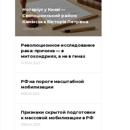
Нотаріус у Києві —
Святошинський район:
Камінська Вікторія Петрівна
НОЯ 09, 2025
Революционное исследование
рака: причина — в
митохондриях, а не в генах
АПР 04, 2025
РФ на пороге масштабной
мобилизации
ФЕВ 05, 2025
Признаки скрытой подготовки
к массовой мобилизации в РФ
ФЕВ 04, 2025