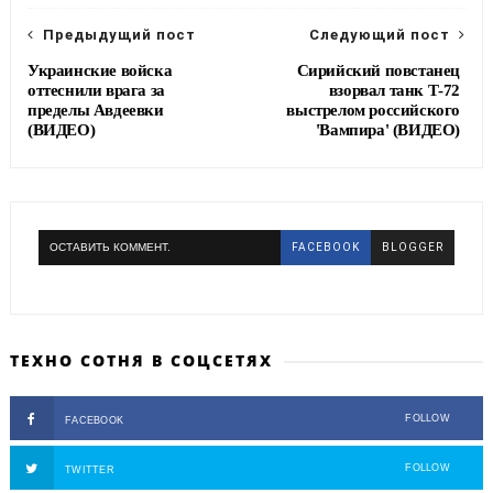
k
m
Предыдущий пост
Следующий пост
Украинские войска
Сирийский повстанец
оттеснили врага за
взорвал танк Т-72
пределы Авдеевки
выстрелом российского
(ВИДЕО)
'Вампира' (ВИДЕО)
ОСТАВИТЬ КОММЕНТ.
FACEBOOK
BLOGGER
ТЕХНО СОТНЯ В СОЦСЕТЯХ
FOLLOW
FACEBOOK
FOLLOW
TWITTER