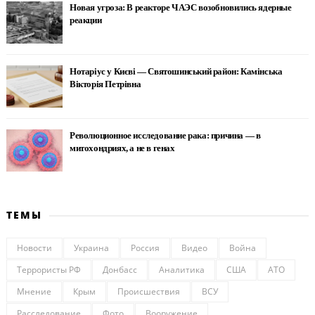
Новая угроза: В реакторе ЧАЭС возобновились ядерные
реакции
Нотаріус у Києві — Святошинський район: Камінська
Вікторія Петрівна
Революционное исследование рака: причина — в
митохондриях, а не в генах
ТЕМЫ
Новости
Украина
Россия
Видео
Война
Террористы РФ
Донбасс
Аналитика
США
АТО
Мнение
Крым
Происшествия
ВСУ
Расследование
Фото
Вооружение